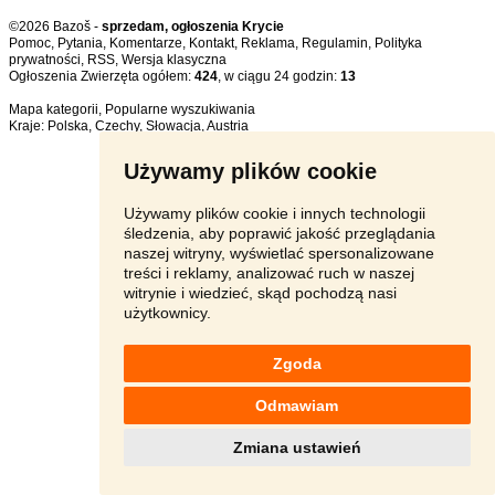
©2026 Bazoš -
sprzedam, ogłoszenia Krycie
Pomoc
,
Pytania
,
Komentarze
,
Kontakt
,
Reklama
,
Regulamin
,
Polityka
prywatności
,
RSS
,
Ogłoszenia Zwierzęta ogółem:
424
, w ciągu 24 godzin:
13
Mapa kategorii
,
Popularne wyszukiwania
Kraje:
Polska
,
Czechy
,
Słowacja
,
Austria
Używamy plików cookie
Używamy plików cookie i innych technologii
śledzenia, aby poprawić jakość przeglądania
naszej witryny, wyświetlać spersonalizowane
treści i reklamy, analizować ruch w naszej
witrynie i wiedzieć, skąd pochodzą nasi
użytkownicy.
Zgoda
Odmawiam
Zmiana ustawień