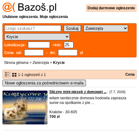
Dodaj
darmowe
ogłoszenie
Ulubione ogłoszenia
,
Moje ogłoszenia
Lokalizacja:
+km:
Cena od:
- do:
zł
Strona główna
>
Zwierzęta
>
Krycie
Cena
1-1 ogłoszeń z 1
Nowe ogłoszenia za pośrednictwem e-maila
Sliczny mini piesek z domowej ...
- [7.7. 2026]
witam serdecznie domowa hodowla zaprasza
sunie na spotkanie z pie ...
Kraków - 30-605
700 zł